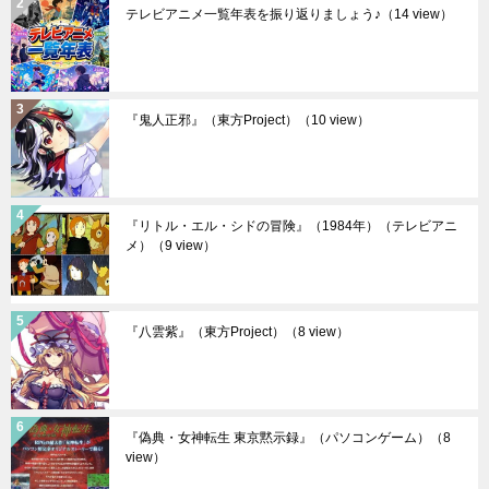
テレビアニメ一覧年表を振り返りましょう♪
（14 view）
『鬼人正邪』（東方Project）
（10 view）
『リトル・エル・シドの冒険』（1984年）（テレビアニ
メ）
（9 view）
『八雲紫』（東方Project）
（8 view）
『偽典・女神転生 東京黙示録』（パソコンゲーム）
（8
view）