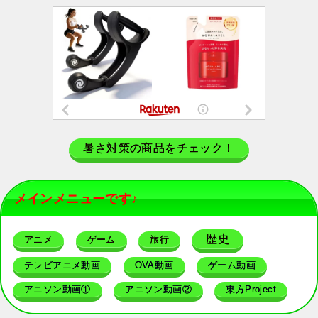
暑さ対策の商品をチェック！
メインメニューです♪
歴史
アニメ
ゲーム
旅行
テレビアニメ動画
OVA動画
ゲーム動画
アニソン動画①
アニソン動画②
東方Project