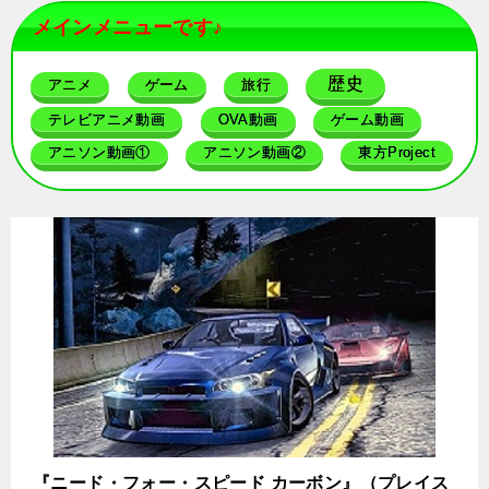
メインメニューです♪
歴史
アニメ
ゲーム
旅行
テレビアニメ動画
OVA動画
ゲーム動画
アニソン動画①
アニソン動画②
東方Project
『ニード・フォー・スピード カーボン』（プレイス