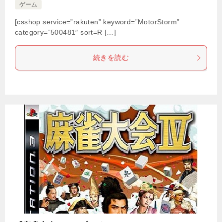
ゲーム
[csshop service=”rakuten” keyword=”MotorStorm”
category=”500481″ sort=R […]
続きを読む