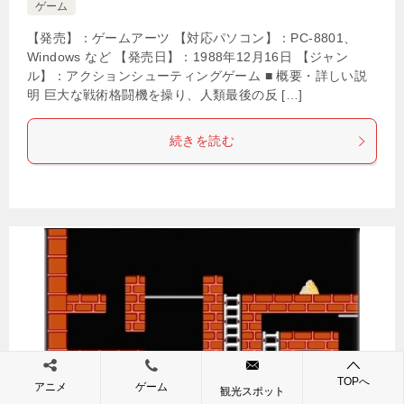
ゲーム
【発売】：ゲームアーツ 【対応パソコン】：PC-8801、
Windows など 【発売日】：1988年12月16日 【ジャン
ル】：アクションシューティングゲーム ■ 概要・詳しい説
明 巨大な戦術格闘機を操り、人類最後の反 […]
続きを読む
TOPへ
アニメ
ゲーム
観光スポット