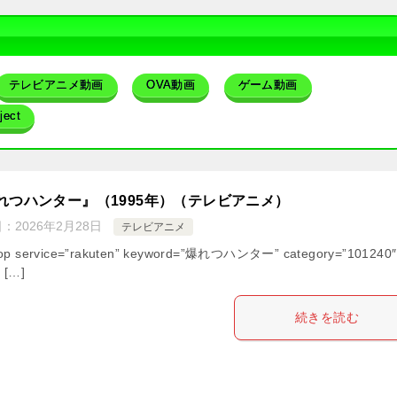
テレビアニメ動画
OVA動画
ゲーム動画
ect
れつハンター』（1995年）（テレビアニメ）
日：
2026年2月28日
テレビアニメ
hop service=”rakuten” keyword=”爆れつハンター” category=”101240″
” […]
続きを読む