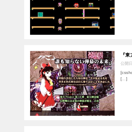
『東方
公開
[cssh
[…]