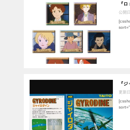
『ロ
公開
[css
sort=
『ジ
更新
[css
sort=