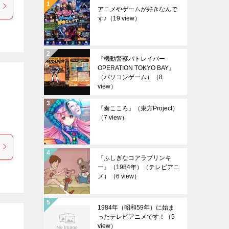
アニメやゲームが好きなんで
す♪
（19 view）
『機動警察パトレイバー
OPERATION TOKYO BAY』
（パソコンゲーム）
（8
view）
『秦こころ』（東方Project）
（7 view）
『ふしぎなコアラブリンキ
ー』（1984年）（テレビアニ
メ）
（6 view）
1984年（昭和59年）に始ま
ったテレビアニメです！
（5
view）