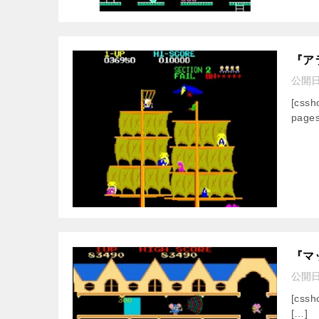
『ア
公開
[css
pages
『マ
公開
[cssh
[…]