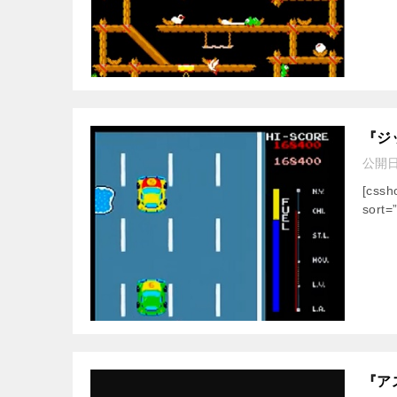
『ジ
公開
[css
sort=
『ア