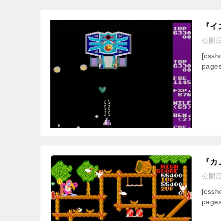
『イ
公開
[css
pages
『カ
公開
[css
pages