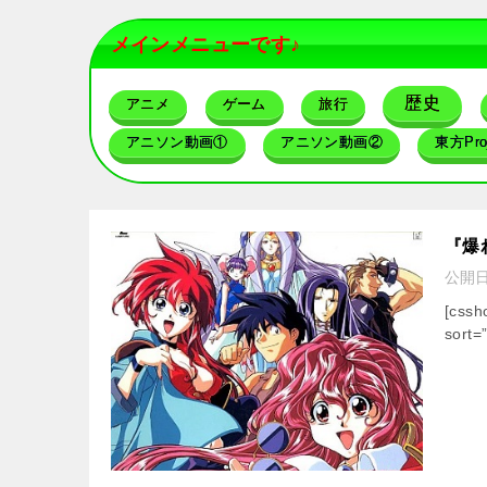
メインメニューです♪
歴史
アニメ
ゲーム
旅行
アニソン動画①
アニソン動画②
東方Proj
『爆
公開
[css
sort=