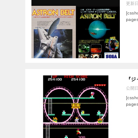
更新
[css
pages
『ジ
公開
[css
pages