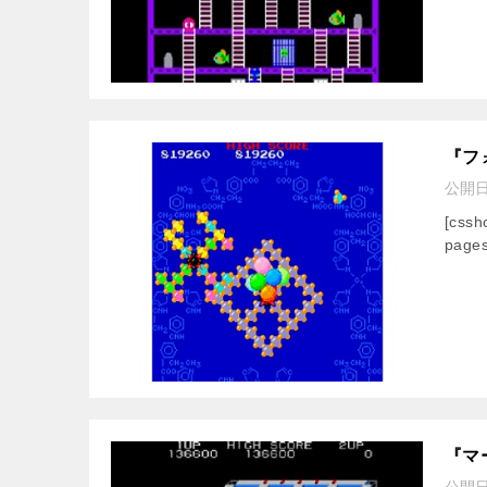
『フ
公開
[css
pages
『マ
公開