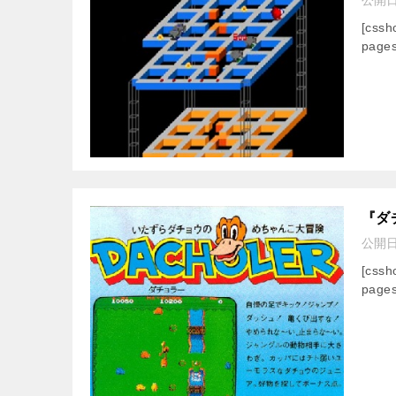
[css
pages
『ダ
公開
[css
pages