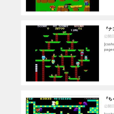
『ナ
公開
[css
pages
『ち
公開
[css