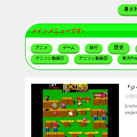
暑さ
メインメニューです♪
歴史
アニメ
ゲーム
旅行
アニソン動画①
アニソン動画②
東方Proj
『ジ
公開
[css
pages