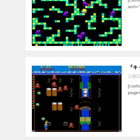
sort=
『キ
公開
[css
pages