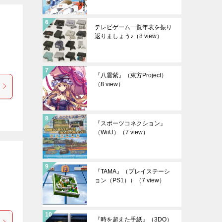
テレビゲーム一覧年表を振り
返りましょう♪
（8 view）
『八雲紫』（東方Project）
（8 view）
『スポーツコネクション』
（WiiU）
（7 view）
『TAMA』（プレイステーシ
ョン（PS1））
（7 view）
『時を超えた手紙』（3DO）