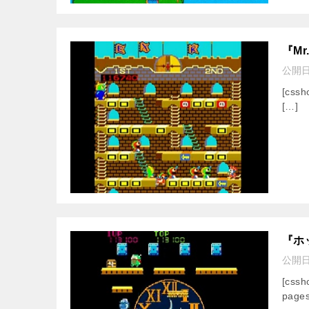
『M
公開
[cssh
[…]
『ホ
公開
[css
pages