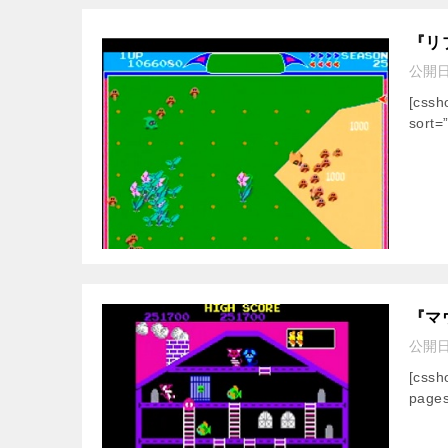
『リ
公開
[css
sort=
『マ
公開
[css
pages