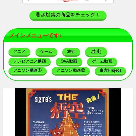
暑さ対策の商品をチェック！
メインメニューです♪
歴史
アニメ
ゲーム
旅行
テレビアニメ動画
OVA動画
ゲーム動画
アニソン動画①
アニソン動画②
東方Project