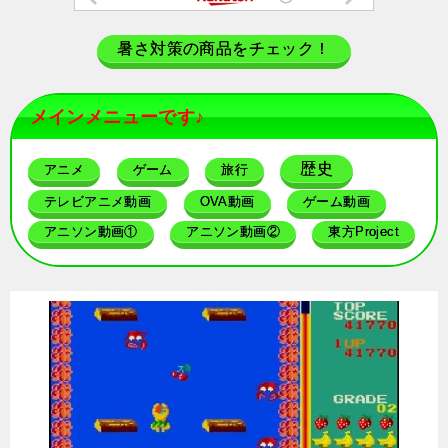
暑さ対策の商品をチェック！
メインメニューです♪
歴史
アニメ
ゲーム
旅行
テレビアニメ動画
OVA動画
ゲーム動画
アニソン動画①
アニソン動画②
東方Project