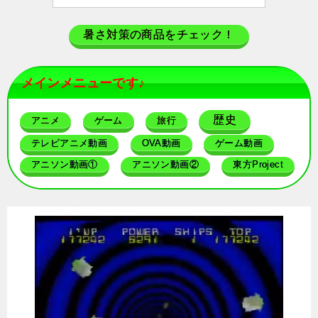
暑さ対策の商品をチェック！
メインメニューです♪
歴史
アニメ
ゲーム
旅行
テレビアニメ動画
OVA動画
ゲーム動画
アニソン動画①
アニソン動画②
東方Project