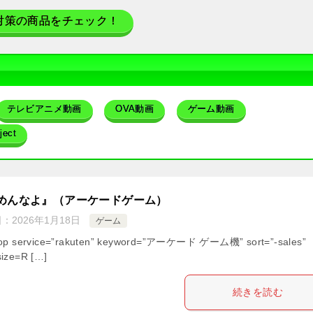
対策の商品をチェック！
テレビアニメ動画
OVA動画
ゲーム動画
ect
めんなよ』（アーケードゲーム）
日：
2026年1月18日
ゲーム
hop service=”rakuten” keyword=”アーケード ゲーム機” sort=”-sales”
ize=R […]
続きを読む