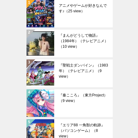
アニメやゲームが好きなんで
す♪
（25 view）
『まんがどうして物語』
（1984年）（テレビアニメ）
（10 view）
『聖戦士ダンバイン』（1983
年）（テレビアニメ）
（9
view）
『秦こころ』（東方Project）
（9 view）
『エリア88 一角獣の軌跡』
（パソコンゲーム）
（8
view）