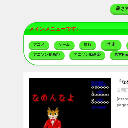
暑さ
メインメニューです♪
歴史
アニメ
ゲーム
旅行
アニソン動画①
アニソン動画②
東方Proj
『な
公開
[css
pages