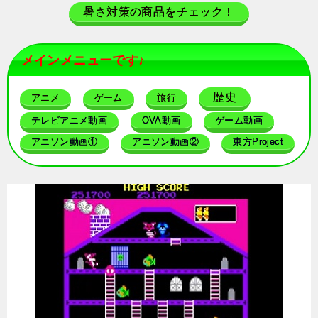
暑さ対策の商品をチェック！
メインメニューです♪
歴史
アニメ
ゲーム
旅行
テレビアニメ動画
OVA動画
ゲーム動画
アニソン動画①
アニソン動画②
東方Project