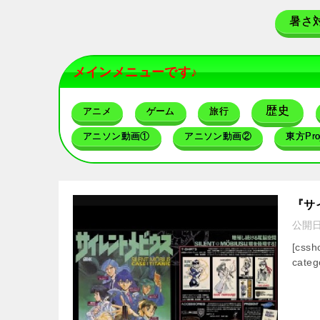
暑さ
メインメニューです♪
歴史
アニメ
ゲーム
旅行
アニソン動画①
アニソン動画②
東方Proj
『サ
公開
[css
categ