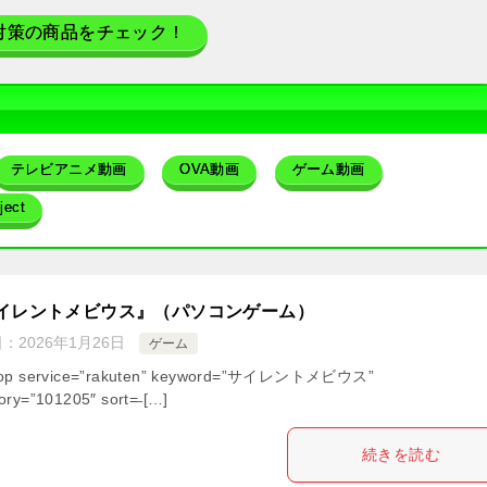
対策の商品をチェック！
テレビアニメ動画
OVA動画
ゲーム動画
ect
イレントメビウス』（パソコンゲーム）
日：
2026年1月26日
ゲーム
hop service=”rakuten” keyword=”サイレントメビウス”
ory=”101205″ sort=̶ […]
続きを読む