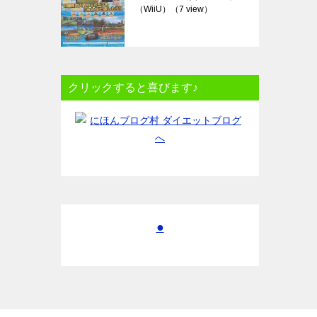
（WiiU）
（7 view）
クリックすると喜びます♪
●