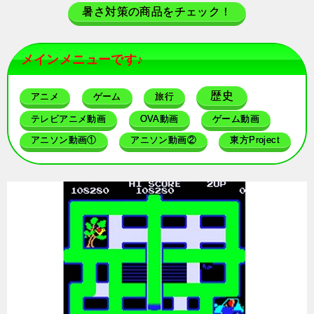
暑さ対策の商品をチェック！
メインメニューです♪
歴史
アニメ
ゲーム
旅行
テレビアニメ動画
OVA動画
ゲーム動画
アニソン動画①
アニソン動画②
東方Project