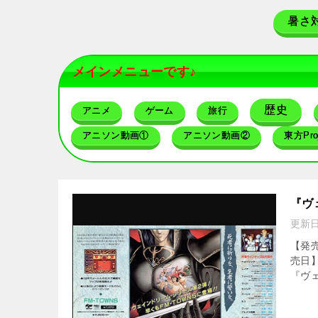
暑さ
メインメニューです♪
歴史
アニメ
ゲーム
旅行
アニソン動画①
アニソン動画②
東方Proj
『ヴ
更新
【発売
売日】
『ヴェ