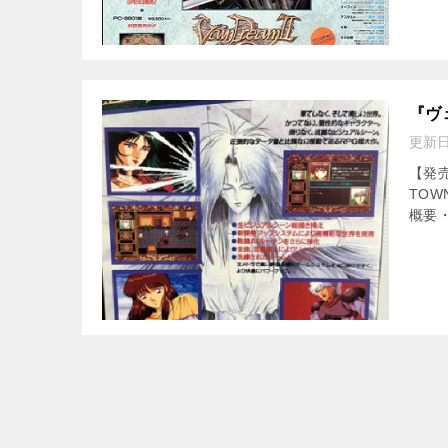
『ヴ
更新
【発売
TOW
概要