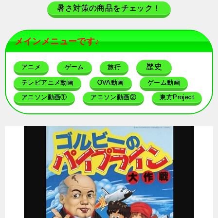
暑さ対策の商品をチェック！
メインメニューです♪
歴史
アニメ
ゲーム
旅行
テレビアニメ動画
OVA動画
ゲーム動画
アニソン動画①
アニソン動画②
東方Project