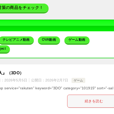
対策の商品をチェック！
テレビアニメ動画
OVA動画
ゲーム動画
ect
人』（3DO）
日：
2026年5月5日
公開日：
2026年2月7日
ゲーム
op service=”rakuten” keyword=”3DO” category=”101915″ sort=”-sal
続きを読む