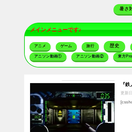
暑さ
メインメニューです♪
歴史
アニメ
ゲーム
旅行
アニソン動画①
アニソン動画②
東方Proj
『鉄
更新
[cssh