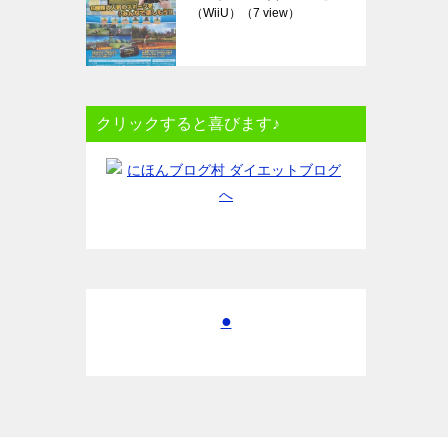
（WiiU）
（7 view）
クリックすると喜びます♪
●