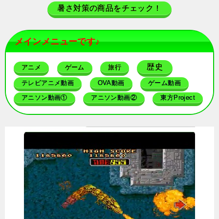
暑さ対策の商品をチェック！
メインメニューです♪
歴史
アニメ
ゲーム
旅行
テレビアニメ動画
OVA動画
ゲーム動画
アニソン動画①
アニソン動画②
東方Project