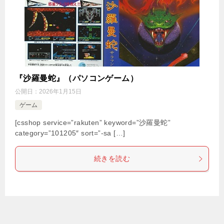
『沙羅曼蛇』（パソコンゲーム）
公開日：
2026年1月15日
ゲーム
[csshop service=”rakuten” keyword=”沙羅曼蛇”
category=”101205″ sort=”-sa […]
続きを読む