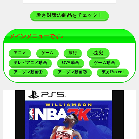
暑さ対策の商品をチェック！
メインメニューです♪
歴史
アニメ
ゲーム
旅行
テレビアニメ動画
OVA動画
ゲーム動画
アニソン動画①
アニソン動画②
東方Project