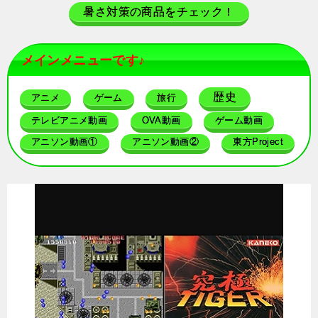
暑さ対策の商品をチェック！
メインメニューです♪
歴史
アニメ
ゲーム
旅行
テレビアニメ動画
OVA動画
ゲーム動画
アニソン動画①
アニソン動画②
東方Project