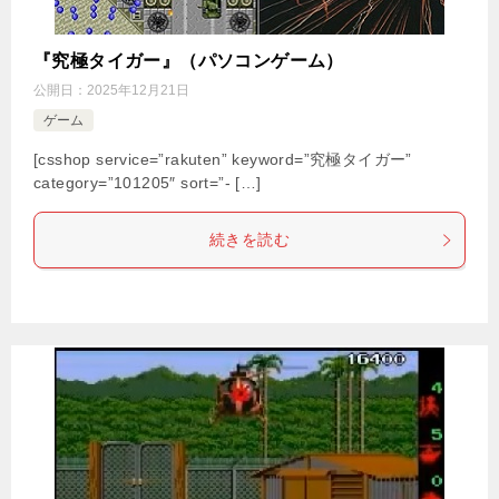
『究極タイガー』（パソコンゲーム）
公開日：
2025年12月21日
ゲーム
[csshop service=”rakuten” keyword=”究極タイガー”
category=”101205″ sort=”- […]
続きを読む