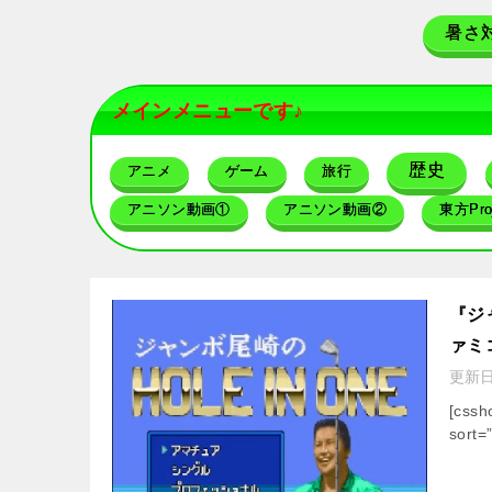
暑さ
メインメニューです♪
歴史
アニメ
ゲーム
旅行
アニソン動画①
アニソン動画②
東方Proj
『ジ
ァミ
更新
[cssh
sort=