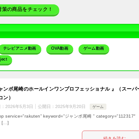
対策の商品をチェック！
テレビアニメ動画
OVA動画
ゲーム動画
ect
ャンボ尾崎のホールインワンプロフェッショナル 』（スーパ
コン）
日：
2026年5月3日
公開日：
2025年9月20日
ゲーム
op service=”rakuten” keyword=”ジャンボ尾崎 ” category=”112317″
” […]
続きを読む