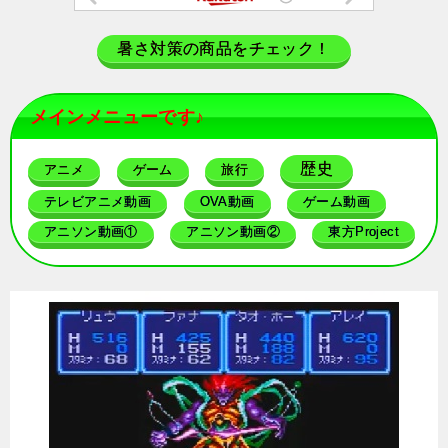
暑さ対策の商品をチェック！
メインメニューです♪
歴史
アニメ
ゲーム
旅行
テレビアニメ動画
OVA動画
ゲーム動画
アニソン動画①
アニソン動画②
東方Project