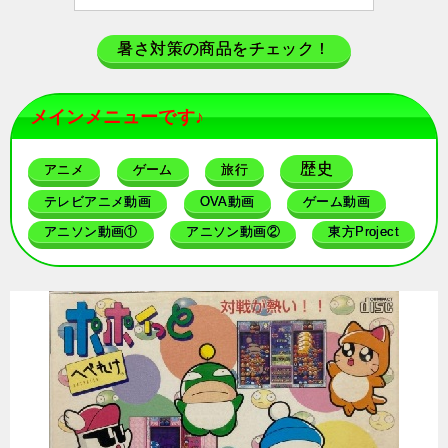
暑さ対策の商品をチェック！
メインメニューです♪
歴史
アニメ
ゲーム
旅行
テレビアニメ動画
OVA動画
ゲーム動画
アニソン動画①
アニソン動画②
東方Project