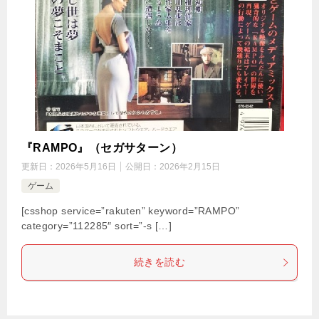
『RAMPO』（セガサターン）
更新日：
2026年5月16日
公開日：
2026年2月15日
ゲーム
[csshop service=”rakuten” keyword=”RAMPO”
category=”112285″ sort=”-s […]
続きを読む