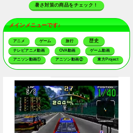
暑さ対策の商品をチェック！
メインメニューです♪
歴史
アニメ
ゲーム
旅行
テレビアニメ動画
OVA動画
ゲーム動画
アニソン動画①
アニソン動画②
東方Project