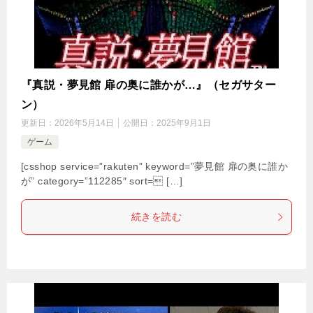
『真説・夢見館 扉の奥に誰かが…』（セガサター
ン）
更新日：
2026年5月14日
公開日：
2025年9月1日
ゲーム
[csshop service=”rakuten” keyword=”夢見館 扉の奥に誰か
が” category=”112285″ sort= […]
続きを読む