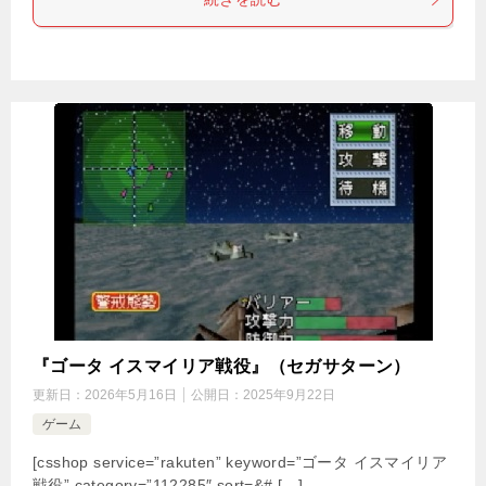
『ゴータ イスマイリア戦役』（セガサターン）
更新日：
2026年5月16日
公開日：
2025年9月22日
ゲーム
[csshop service=”rakuten” keyword=”ゴータ イスマイリア
戦役” category=”112285″ sort=&# […]