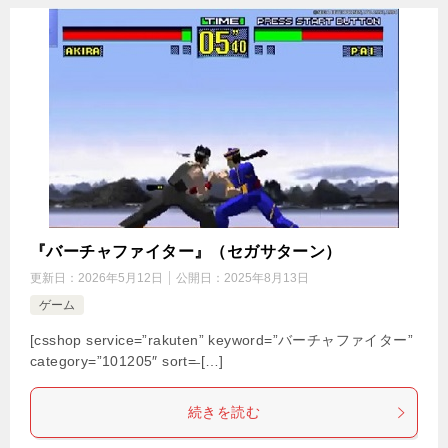
『バーチャファイター』（セガサターン）
更新日：
2026年5月12日
公開日：
2025年8月13日
ゲーム
[csshop service=”rakuten” keyword=”バーチャファイター”
category=”101205″ sort=̶ […]
続きを読む