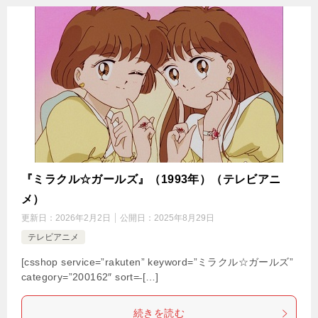
『ミラクル☆ガールズ』（1993年）（テレビアニ
メ）
更新日：
2026年2月2日
公開日：
2025年8月29日
テレビアニメ
[csshop service=”rakuten” keyword=”ミラクル☆ガールズ”
category=”200162″ sort=̶ […]
続きを読む