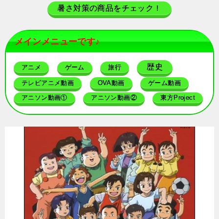
暑さ対策の商品をチェック！
メインメニューです♪
歴史
アニメ
ゲーム
旅行
テレビアニメ動画
OVA動画
ゲーム動画
アニソン動画①
アニソン動画②
東方Project