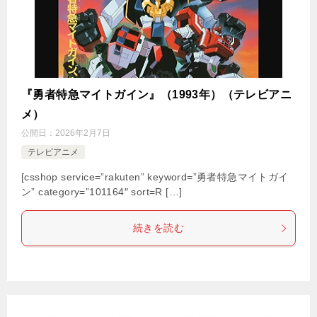
『勇者特急マイトガイン』（1993年）（テレビアニ
メ）
公開日：
2026年2月7日
テレビアニメ
[csshop service=”rakuten” keyword=”勇者特急マイトガイ
ン” category=”101164″ sort=R […]
続きを読む