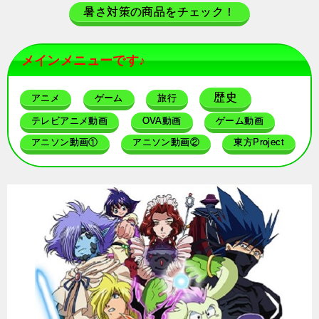
暑さ対策の商品をチェック！
メインメニューです♪
歴史
アニメ
ゲーム
旅行
テレビアニメ動画
OVA動画
ゲーム動画
アニソン動画①
アニソン動画②
東方Project