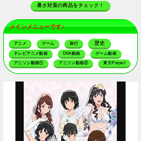
暑さ対策の商品をチェック！
メインメニューです♪
歴史
アニメ
ゲーム
旅行
テレビアニメ動画
OVA動画
ゲーム動画
アニソン動画①
アニソン動画②
東方Project