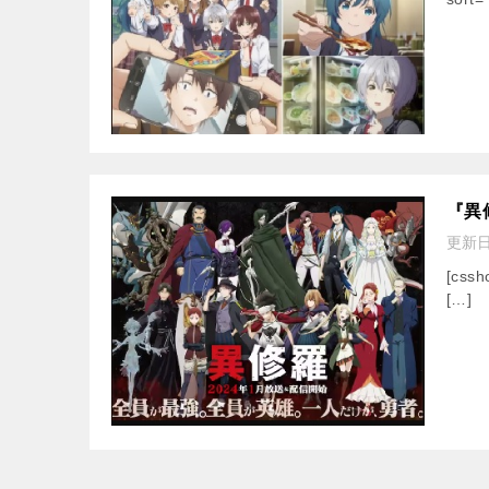
『異
更新
[cssh
[…]