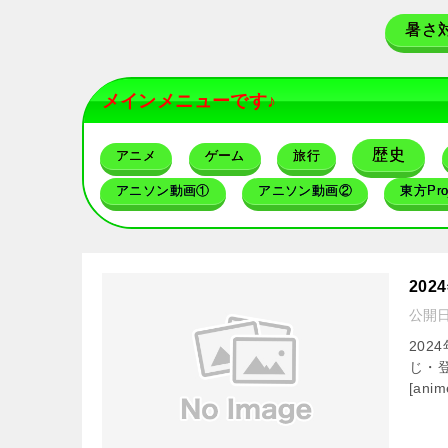
暑さ
メインメニューです♪
歴史
アニメ
ゲーム
旅行
アニソン動画①
アニソン動画②
東方Proj
20
公開
20
じ・登
[an