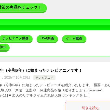
対策の商品をチェック！
テレビアニメ動画
OVA動画
ゲーム動画
ect
24年（令和6年）に始まったテレビアニメです！
日：
2025年10月26日
テレビアニメ
24年（令和6年）に始まったテレビアニメを紹介いたします。 概要・あ
場人物・声優・主題歌・関連商品を振り返りましょう♪ [anime-1]
ime-11] ■ 楽天のリアルタイム売れ筋人気ランキングを […]
続きを読む