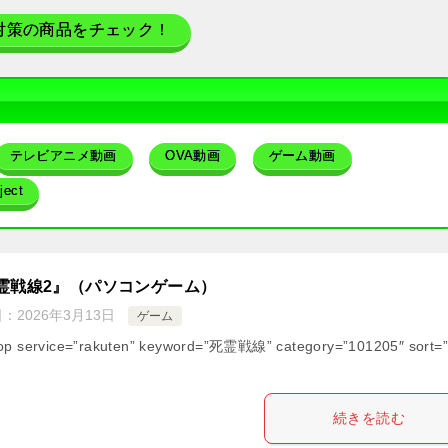
対策の商品をチェック！
テレビアニメ動画
OVA動画
ゲーム動画
ect
霊戦線2』（パソコンゲーム）
日：
2026年3月13日
ゲーム
op service=”rakuten” keyword=”死霊戦線” category=”101205″ sort=”
続きを読む