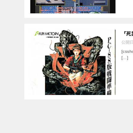
『死
公開
[cssh
[…]