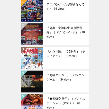
アニメやゲームが好きなんで
す♪
（36 view）
『偽典・女神転生 東京黙示
録』（パソコンゲーム）
（10
view）
『ふたり鷹』（1984年）（テ
レビアニメ）
（9 view）
『究極タイガー』（パソコン
ゲーム）
（9 view）
『麻雀悟空 天竺』（プレイス
テーション（PS1））
（8
view）