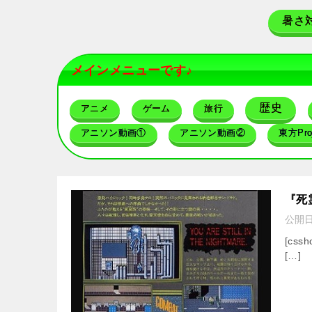
暑さ
メインメニューです♪
歴史
アニメ
ゲーム
旅行
アニソン動画①
アニソン動画②
東方Proj
『死
公開
[cssh
[…]