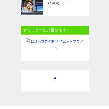
（7 view）
クリックすると喜びます♪
●