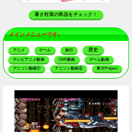
暑さ対策の商品をチェック！
メインメニューです♪
歴史
アニメ
ゲーム
旅行
テレビアニメ動画
OVA動画
ゲーム動画
アニソン動画①
アニソン動画②
東方Project