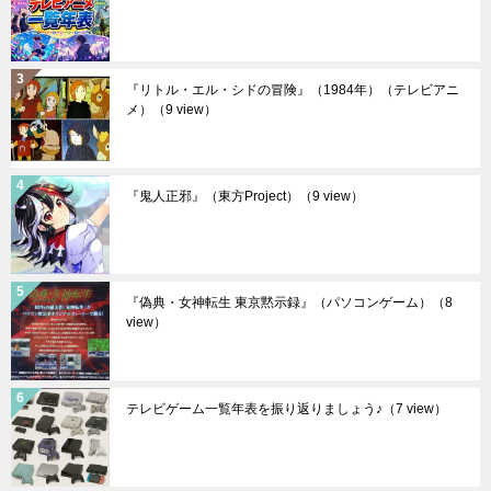
『リトル・エル・シドの冒険』（1984年）（テレビアニ
メ）
（9 view）
『鬼人正邪』（東方Project）
（9 view）
『偽典・女神転生 東京黙示録』（パソコンゲーム）
（8
view）
テレビゲーム一覧年表を振り返りましょう♪
（7 view）