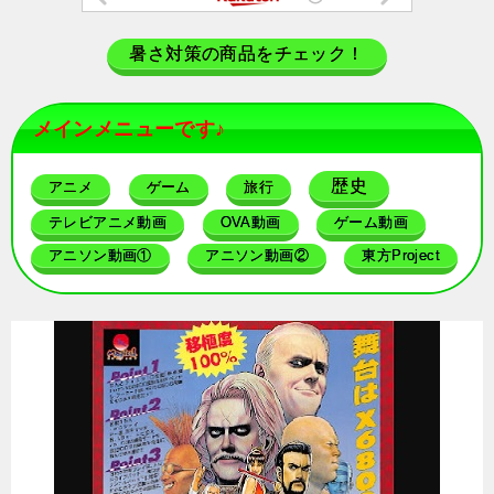
暑さ対策の商品をチェック！
メインメニューです♪
歴史
アニメ
ゲーム
旅行
テレビアニメ動画
OVA動画
ゲーム動画
アニソン動画①
アニソン動画②
東方Project