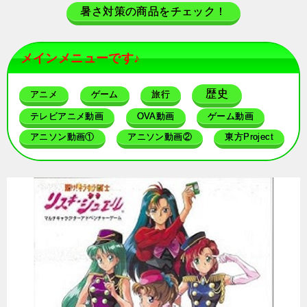
暑さ対策の商品をチェック！
メインメニューです♪
歴史
アニメ
ゲーム
旅行
テレビアニメ動画
OVA動画
ゲーム動画
アニソン動画①
アニソン動画②
東方Project