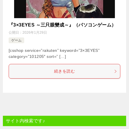
『3×3EYES ～三只眼變成～』（パソコンゲーム）
公開日：
2026年1月29日
ゲーム
[csshop service=”rakuten” keyword=”3×3EYES”
category=”101205″ sort=” […]
続きを読む
サイト内検索です♪