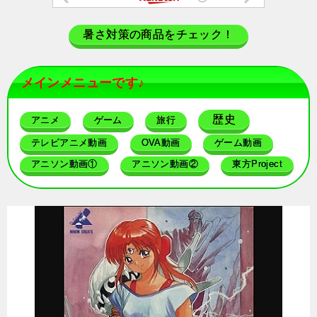
暑さ対策の商品をチェック！
メインメニューです♪
歴史
アニメ
ゲーム
旅行
テレビアニメ動画
OVA動画
ゲーム動画
アニソン動画①
アニソン動画②
東方Project