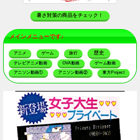
暑さ対策の商品をチェック！
メインメニューです♪
歴史
アニメ
ゲーム
旅行
テレビアニメ動画
OVA動画
ゲーム動画
アニソン動画①
アニソン動画②
東方Project