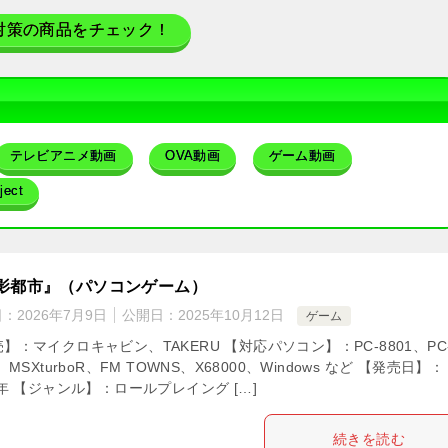
対策の商品をチェック！
テレビアニメ動画
OVA動画
ゲーム動画
ect
影都市』（パソコンゲーム）
日：
2026年7月9日
公開日：
2025年10月12日
ゲーム
】：マイクロキャビン、TAKERU 【対応パソコン】：PC-8801、PC
1、MSXturboR、FM TOWNS、X68000、Windows など 【発売日】：
1年 【ジャンル】：ロールプレイング […]
続きを読む