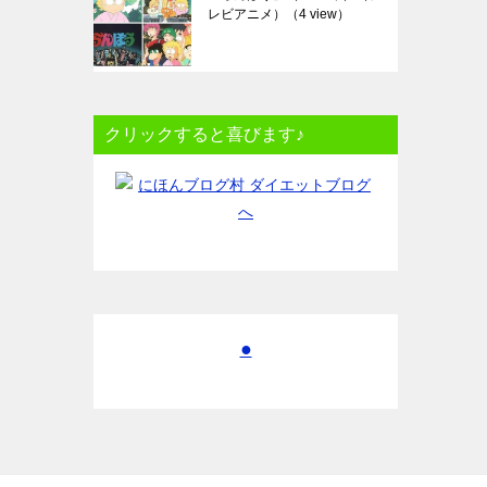
レビアニメ）
（4 view）
クリックすると喜びます♪
●