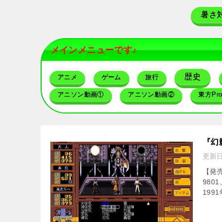
暑さ
メインメニューです♪
歴史
アニメ
ゲーム
旅行
アニソン動画①
アニソン動画②
東方Proj
『幻
更新
【発売
980
199