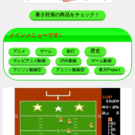
暑さ対策の商品をチェック！
メインメニューです♪
歴史
アニメ
ゲーム
旅行
テレビアニメ動画
OVA動画
ゲーム動画
アニソン動画①
アニソン動画②
東方Project