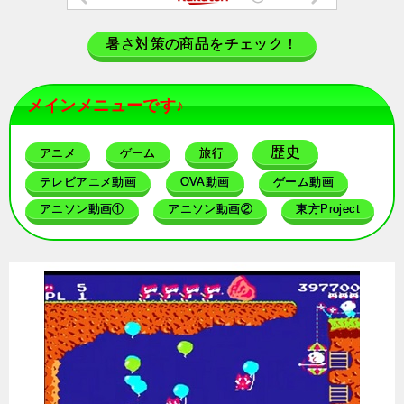
暑さ対策の商品をチェック！
メインメニューです♪
歴史
アニメ
ゲーム
旅行
テレビアニメ動画
OVA動画
ゲーム動画
アニソン動画①
アニソン動画②
東方Project