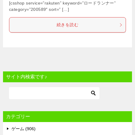
[csshop service=”rakuten” keyword=”ロードランナー”
category=”200589″ sort=” […]
続きを読む
サイト内検索です♪
カテゴリー
ゲーム (906)