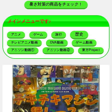
暑さ対策の商品をチェック！
メインメニューです♪
歴史
アニメ
ゲーム
旅行
テレビアニメ動画
OVA動画
ゲーム動画
アニソン動画①
アニソン動画②
東方Project