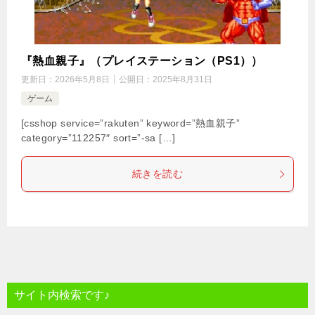
『熱血親子』（プレイステーション（PS1））
更新日：
2026年5月8日
公開日：
2025年8月31日
ゲーム
[csshop service=”rakuten” keyword=”熱血親子”
category=”112257″ sort=”-sa […]
続きを読む
サイト内検索です♪