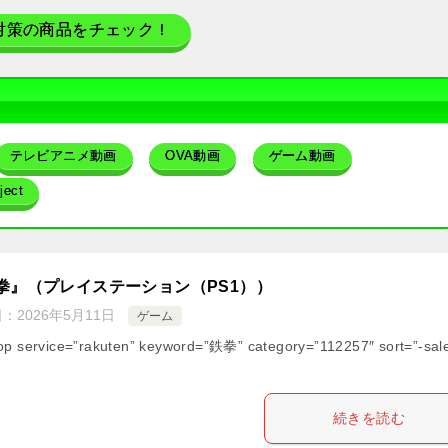
対策の商品をチェック！
テレビアニメ動画
OVA動画
ゲーム動画
ect
拳』（プレイステーション（PS1））
日：
2026年5月11日
ゲーム
op service=”rakuten” keyword=”鉄拳” category=”112257″ sort=”-sal
続きを読む