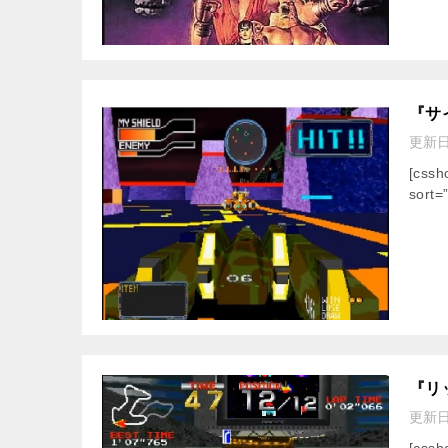
『サ
更新
[css
sort=
『リ
更新
[css