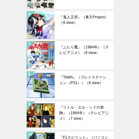
『鬼人正邪』（東方Project）
（9 view）
『ふたり鷹』（1984年）（テ
レビアニメ）
（8 view）
『TAMA』（プレイステーシ
ョン（PS1））
（8 view）
『リトル・エル・シドの冒
険』（1984年）（テレビアニ
メ）
（7 view）
『F1スピリット』（パソコン