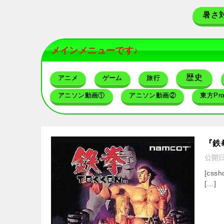
暑さ
メインメニューです♪
歴史
アニメ
ゲーム
旅行
アニソン動画①
アニソン動画②
東方Proj
『鉄
公開
[cssh
[…]