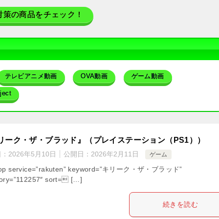
対策の商品をチェック！
テレビアニメ動画
OVA動画
ゲーム動画
ect
リーク・ザ・ブラッド』（プレイステーション（PS1））
日：
2026年5月10日
公開日：
2026年2月11日
ゲーム
hop service=”rakuten” keyword=”キリーク・ザ・ブラッド”
ory=”112257″ sort= […]
続きを読む