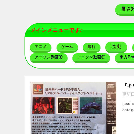
暑さ
メインメニューです♪
歴史
アニメ
ゲーム
旅行
アニソン動画①
アニソン動画②
東方Proj
『キ
更新
[css
categ