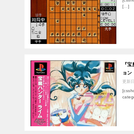
[…]
『宝魔
ョン
更新
[css
categ