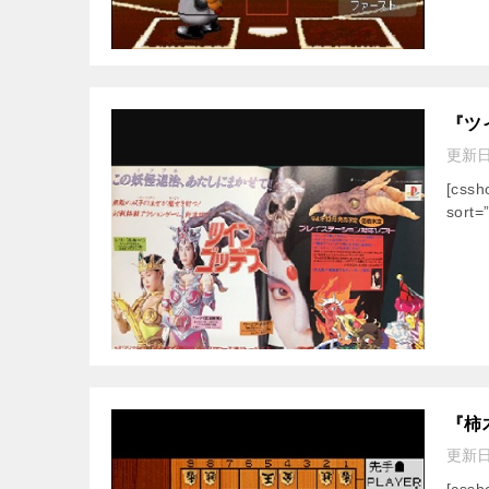
『ツ
更新
[css
sort=
『柿
更新
[cssh