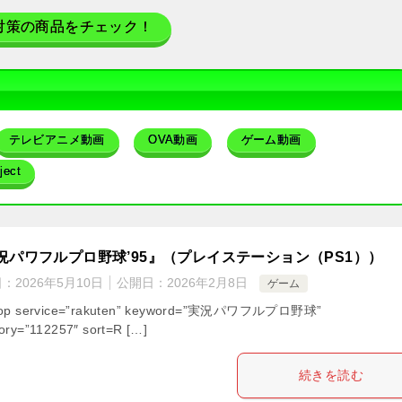
対策の商品をチェック！
テレビアニメ動画
OVA動画
ゲーム動画
ect
況パワフルプロ野球’95』（プレイステーション（PS1））
日：
2026年5月10日
公開日：
2026年2月8日
ゲーム
hop service=”rakuten” keyword=”実況パワフルプロ野球”
ory=”112257″ sort=R […]
続きを読む