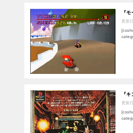
『モ
更新
[css
categ
『キ
更新
[css
categ