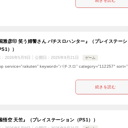
続きを読む
国雅彦印 笑う婦警さん パチスロハンター』（プレイステーシ
PS1））
日：
2026年5月9日
公開日：
2025年9月21日
ゲーム
op service=”rakuten” keyword=”パチスロ” category=”112257″ sort=”
続きを読む
雀悟空 天竺』（プレイステーション（PS1））
日：
2026年5月9日
公開日：
2025年9月21日