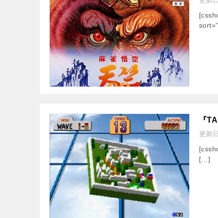
[cssh
sort=
『T
更新
[cssh
[…]