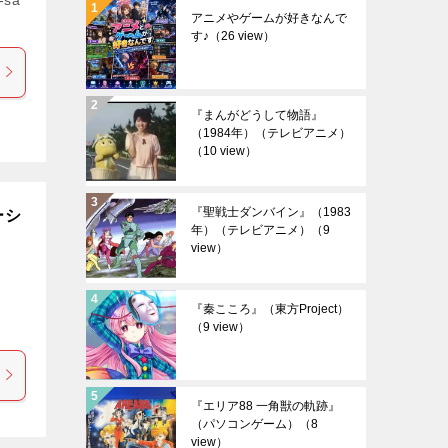
アニメやゲームが好きなんで
す♪
（26 view）
『まんがどうして物語』
（1984年）（テレビアニメ）
（10 view）
『聖戦士ダンバイン』（1983
ーシ
年）（テレビアニメ）
（9
view）
『秦こころ』（東方Project）
（9 view）
『エリア88 一角獣の軌跡』
（パソコンゲーム）
（8
view）