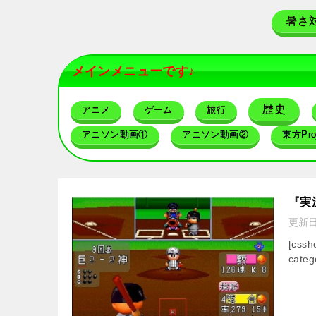
暑さ
メインメニューです♪
歴史
アニメ
ゲーム
旅行
アニソン動画①
アニソン動画②
東方Proj
『実
更新
[css
categ