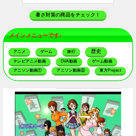
暑さ対策の商品をチェック！
メインメニューです♪
歴史
アニメ
ゲーム
旅行
テレビアニメ動画
OVA動画
ゲーム動画
アニソン動画①
アニソン動画②
東方Project