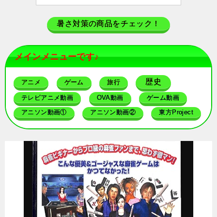
暑さ対策の商品をチェック！
メインメニューです♪
歴史
アニメ
ゲーム
旅行
テレビアニメ動画
OVA動画
ゲーム動画
アニソン動画①
アニソン動画②
東方Project