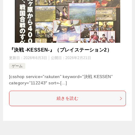
『決戦 -KESSEN-』（プレイステーション2）
更新日：
2026年6月3日
公開日：
2026年2月21日
ゲーム
[csshop service=”rakuten” keyword=”決戦 KESSEN”
category=”112243″ sort=̶ […]
続きを読む