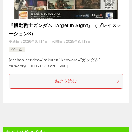
『機動戦士ガンダム Target in Sight』（プレイステ
ーション3）
更新日：
2026年6月14日
公開日：
2025年8月18日
ゲーム
[csshop service=”rakuten” keyword=”ガンダム”
category=”101205″ sort=”-sa […]
続きを読む
サイト内検索です♪