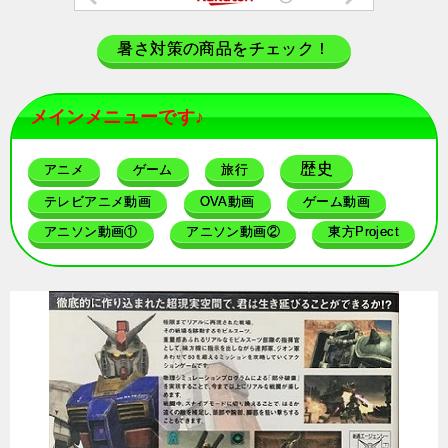
暑さ対策の商品をチェック！
メインメニューです♪
歴史
アニメ
ゲーム
旅行
テレビアニメ動画
OVA動画
ゲーム動画
アニソン動画①
アニソン動画②
東方Project