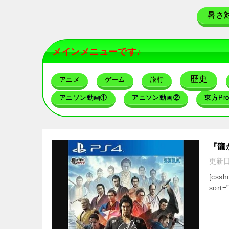
暑さ
メインメニューです♪
歴史
アニメ
ゲーム
旅行
アニソン動画①
アニソン動画②
東方Proj
『龍
更新
[css
sort=