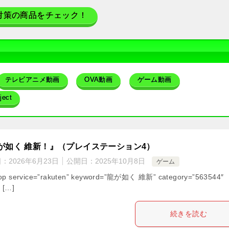
対策の商品をチェック！
テレビアニメ動画
OVA動画
ゲーム動画
ect
が如く 維新！』（プレイステーション4）
日：
2026年6月23日
公開日：
2025年10月8日
ゲーム
hop service=”rakuten” keyword=”龍が如く 維新” category=”563544″
” […]
続きを読む