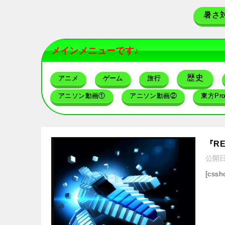
暑さ
メインメニューです♪
歴史
アニメ
ゲーム
旅行
アニソン動画①
アニソン動画②
東方Proj
『R
公開
[cssh