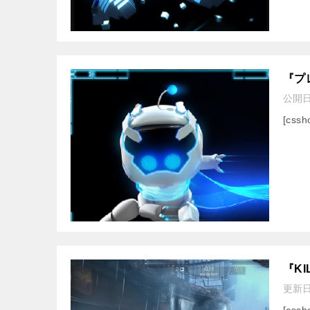
『プ
公開
[cssh
『KI
更新
[cssh