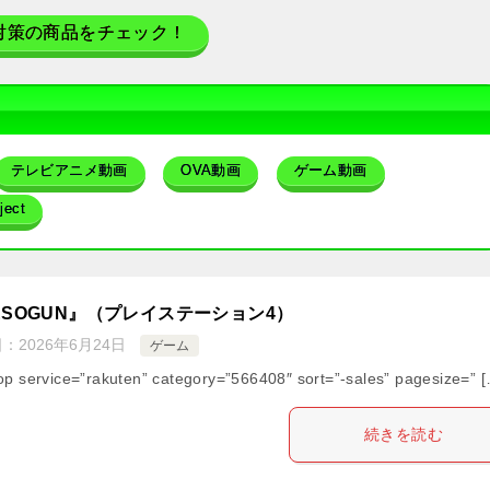
対策の商品をチェック！
テレビアニメ動画
OVA動画
ゲーム動画
ect
ESOGUN』（プレイステーション4）
日：
2026年6月24日
ゲーム
op service=”rakuten” category=”566408″ sort=”-sales” pagesize=” 
続きを読む