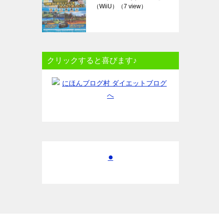
（WiiU）
（7 view）
クリックすると喜びます♪
●