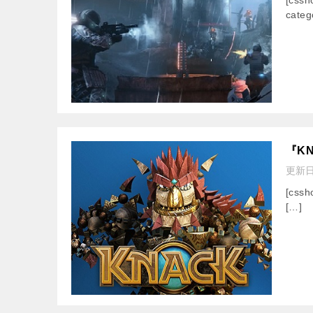
categ
『K
更新
[cssh
[…]