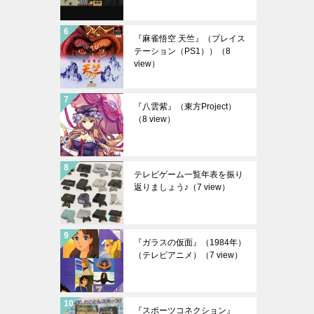
『麻雀悟空 天竺』（プレイス
テーション（PS1））
（8
view）
『八雲紫』（東方Project）
（8 view）
テレビゲーム一覧年表を振り
返りましょう♪
（7 view）
『ガラスの仮面』（1984年）
（テレビアニメ）
（7 view）
『スポーツコネクション』