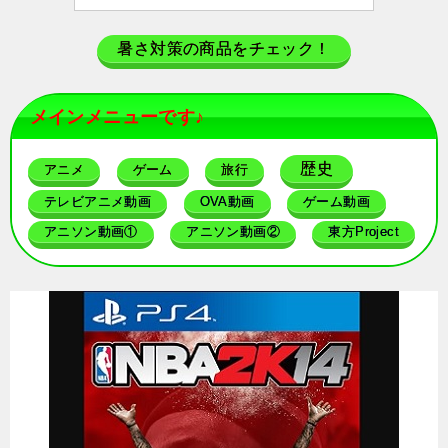
暑さ対策の商品をチェック！
メインメニューです♪
歴史
アニメ
ゲーム
旅行
テレビアニメ動画
OVA動画
ゲーム動画
アニソン動画①
アニソン動画②
東方Project