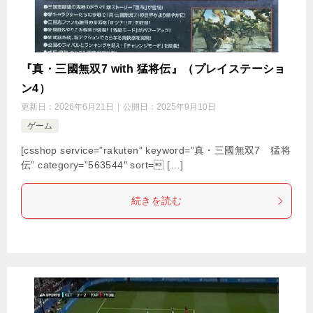
『真・三國無双7 with 猛将伝』（プレイステーショ
ン4）
更新日：
2026年6月21日
公開日：
2025年9月10日
ゲーム
[csshop service=”rakuten” keyword=”真・三國無双7 猛将
伝” category=”563544″ sort= […]
続きを読む