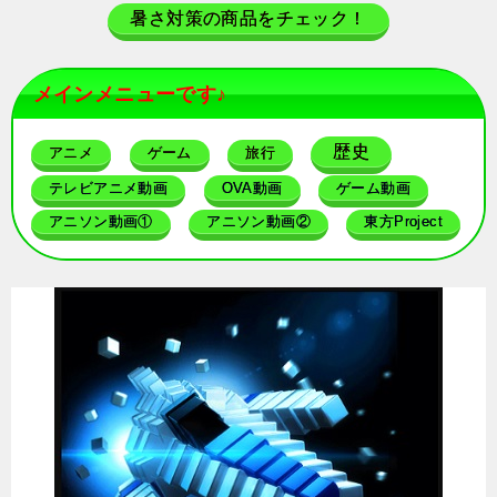
暑さ対策の商品をチェック！
メインメニューです♪
歴史
アニメ
ゲーム
旅行
テレビアニメ動画
OVA動画
ゲーム動画
アニソン動画①
アニソン動画②
東方Project