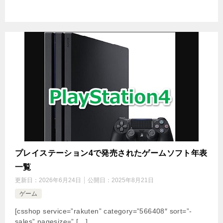
プレイステーション4で発売されたゲームソフト年表
一覧
更新日：
2026年6月24日
公開日：
2025年8月21日
ゲーム
[csshop service=”rakuten” category=”566408″ sort=”-
sales” pagesize=” […]