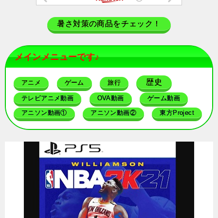
暑さ対策の商品をチェック！
メインメニューです♪
歴史
アニメ
ゲーム
旅行
テレビアニメ動画
OVA動画
ゲーム動画
アニソン動画①
アニソン動画②
東方Project