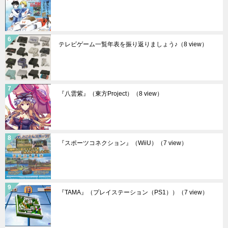
テレビゲーム一覧年表を振り返りましょう♪
（8 view）
『八雲紫』（東方Project）
（8 view）
『スポーツコネクション』（WiiU）
（7 view）
『TAMA』（プレイステーション（PS1））
（7 view）