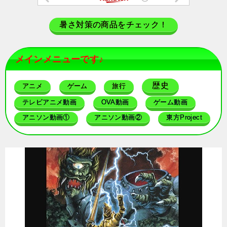
暑さ対策の商品をチェック！
メインメニューです♪
歴史
アニメ
ゲーム
旅行
テレビアニメ動画
OVA動画
ゲーム動画
アニソン動画①
アニソン動画②
東方Project