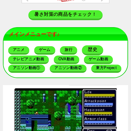
暑さ対策の商品をチェック！
メインメニューです♪
歴史
アニメ
ゲーム
旅行
テレビアニメ動画
OVA動画
ゲーム動画
アニソン動画①
アニソン動画②
東方Project